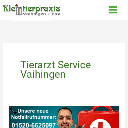
Zum
Inhalt
springen
Tierarzt Service
Vaihingen
24/7
Notfallrufnummer