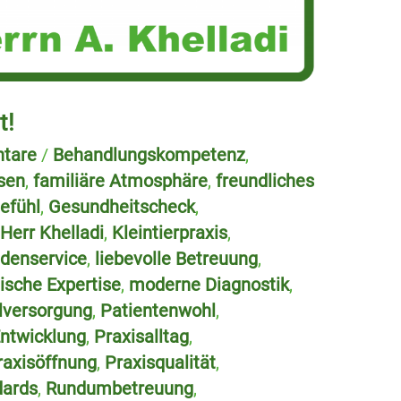
t!
tare
/
Behandlungskompetenz
,
sen
,
familiäre Atmosphäre
,
freundliches
efühl
,
Gesundheitscheck
,
,
Herr Khelladi
,
Kleintierpraxis
,
denservice
,
liebevolle Betreuung
,
ische Expertise
,
moderne Diagnostik
,
lversorgung
,
Patientenwohl
,
Entwicklung
,
Praxisalltag
,
raxisöffnung
,
Praxisqualität
,
dards
,
Rundumbetreuung
,