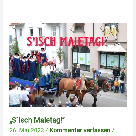
„S
´isch
Maietag!“
„S´isch Maietag!“
26. Mai 2023
/
Kommentar verfassen
/