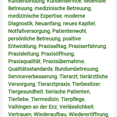
Kundenbindung
,
Kundenservice
,
liebevolle
Betreuung
,
medizinische Betreuung
,
medizinische Expertise
,
moderne
Diagnostik
,
Neuanfang
,
neues Kapitel
,
Notfallversorgung
,
Patientenwohl
,
persönliche Betreuung
,
positive
Entwicklung
,
Praxisalltag
,
Praxiserfahrung
,
Praxisleitung
,
Praxisöffnung
,
Praxisqualität
,
Praxisübernahme
,
Qualitätsstandards
,
Rundumbetreuung
,
Serviceverbesserung
,
Tierarzt
,
tierärztliche
Versorgung
,
Tierarztpraxis
,
Tierbesitzer
,
Tiergesundheit
,
tierische Patienten
,
Tierliebe
,
Tiermedizin
,
Tierpflege
,
Vaihingen an der Enz
,
Verlässlichkeit
,
Vertrauen
,
Wiederaufbau
,
Wiedereröffnung
,