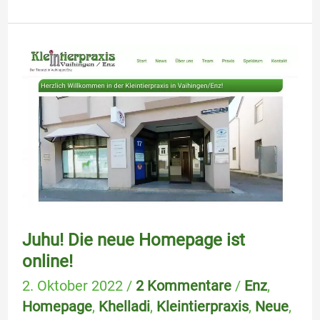
Juhu!
Die
neue
Homepage
ist
online!
Juhu! Die neue Homepage ist
online!
2. Oktober 2022
/
2 Kommentare
/
Enz
,
Homepage
,
Khelladi
,
Kleintierpraxis
,
Neue
,